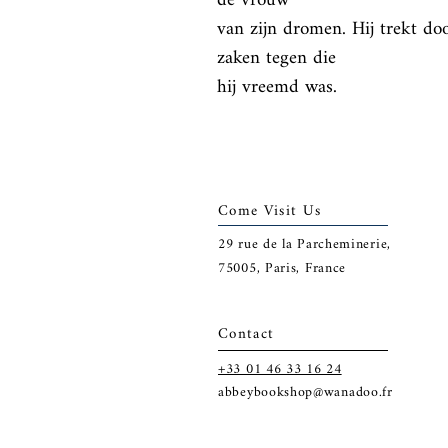
de vrouw

van zijn dromen. Hij trekt doo
zaken tegen die

hij vreemd was.
Come Visit Us
29
rue de la Parcheminerie,
75005,
Paris, France
Contact
+33 01 46 33 16 24
abbeybookshop@wanadoo.fr