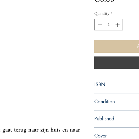
Quantity
*
ISBN
9780375703157
Condition
used—good
Published
 gaat terug naar zijn huis en naar 
en, Vintage Books USA
Cover