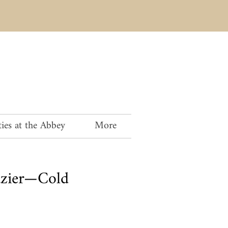
ies at the Abbey
More
azier—Cold