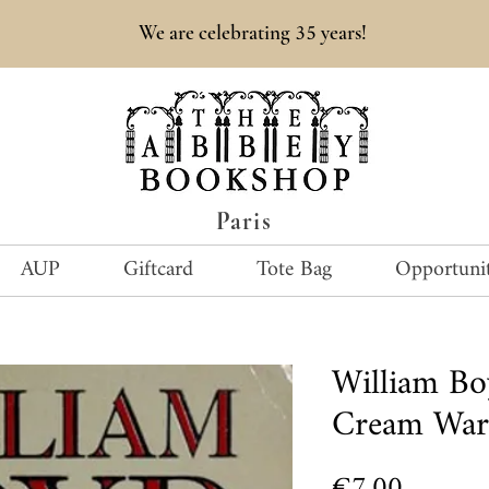
35
We are celebrating
years!
Paris
AUP
Giftcard
Tote Bag
Opportunit
William B
Cream War
Price
€7.00