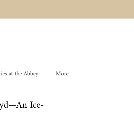
ies at the Abbey
More
oyd—An Ice-