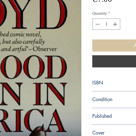
Quantity
*
ISBN
9780140058871
Condition
used—good
Published
en, , 1983,
Cover